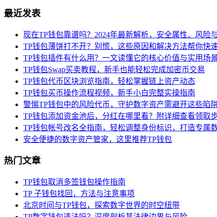
最近发表
现在TP钱包靠谱吗？2024年最新解析，安全属性、风险
TP钱包薄饼打不开？别慌，这些原因和解决方法帮你快
TP钱包插件有什么用？一文读懂它的核心价值与实用场
TP钱包Swap买卖教程，新手也能轻松完成加密币交易
TP钱包代币区块浏览指南，轻松掌握链上资产动态
TP钱包买币操作流程视频，新手小白完整实操指南
警惕TP钱包中的风险代币，守护数字资产需避开这些陷
TP钱包添加资金池后，分红在哪里看？附详细查看领取
TP钱包帐号改名全指南，轻松调整身份标识，打造专属
安全便捷的数字资产管家，这里推荐TP钱包
热门文章
TP钱包取消多签钱包操作指南
TP 子钱包找回，方法与注意事项
北京时间与TP钱包，探索数字世界的时空纽带
TP数字钱包违法吗？深度剖析其法律边界与风险