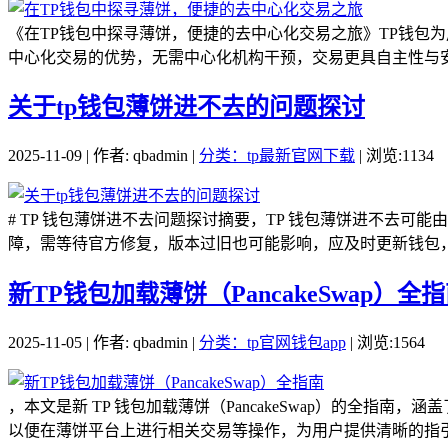
《在TP钱包中探寻薄饼，便捷的去中心化交易之旅》TP钱包为用
中心化交易的优势，无需中心化机构干预，交易更具自主性与安全
关于tp钱包薄饼进不去的问题探讨
2025-11-09 | 作者: qbadmin |
分类：tp最新官网下载
| 浏览:1134
# TP 钱包薄饼进不去问题探讨摘要，TP 钱包薄饼进不去
障，需等待官方修复，版本过旧也可能影响，应及时更新钱包，
新TP钱包加载薄饼（PancakeSwap）全
2025-11-05 | 作者: qbadmin |
分类：tp官网钱包app
| 浏览:1564
，本文是新 TP 钱包加载薄饼（PancakeSwap）的全
以便在薄饼平台上进行相关交易等操作，为用户提供清晰的指引，助