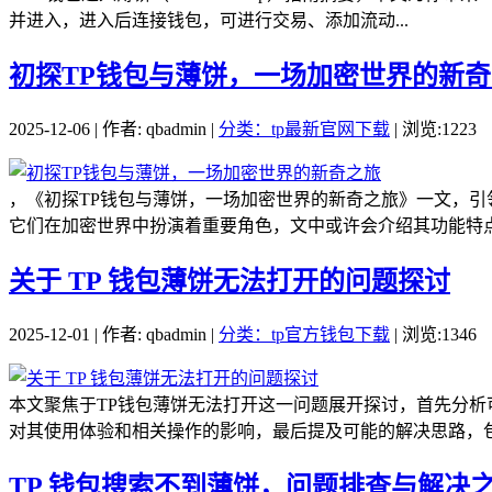
并进入，进入后连接钱包，可进行交易、添加流动...
初探TP钱包与薄饼，一场加密世界的新
2025-12-06 | 作者: qbadmin |
分类：tp最新官网下载
| 浏览:1223
，《初探TP钱包与薄饼，一场加密世界的新奇之旅》一文，引
它们在加密世界中扮演着重要角色，文中或许会介绍其功能特点
关于 TP 钱包薄饼无法打开的问题探讨
2025-12-01 | 作者: qbadmin |
分类：tp官方钱包下载
| 浏览:1346
本文聚焦于TP钱包薄饼无法打开这一问题展开探讨，首先分
对其使用体验和相关操作的影响，最后提及可能的解决思路，包
TP 钱包搜索不到薄饼，问题排查与解决