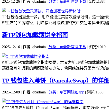
2025-12-26 | 作者: qbadmin |
分类：tp最新官网下载
| 浏览:1387
TP钱包迈出重要一步，用户能通过其首次登录薄饼，这一操作
密生态的关键路径，用户借此可接触加密货币交易等多样化功能
新TP钱包加载薄饼全指南
2025-12-16 | 作者: qbadmin |
分类：tp最新官网下载
| 浏览:1010
# 新TP钱包加载薄饼全指南摘要，本文为新TP钱包加载薄
还提及可能遇到的问题及解决办法，像网络连接异常等情况的应
TP 钱包进入薄饼（PancakeSwap）的详
2025-12-09 | 作者: qbadmin |
分类：tp官网钱包app
| 浏览:1330
# TP 钱包进入薄饼（PancakeSwap）指南摘要，本文为你带来