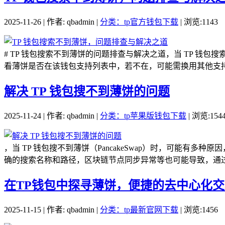
2025-11-26 | 作者: qbadmin |
分类：tp官方钱包下载
| 浏览:1143
# TP 钱包搜索不到薄饼的问题排查与解决之道，当 TP 钱包
看薄饼是否在该钱包支持列表中，若不在，可能需换用其他支持的
解决 TP 钱包搜不到薄饼的问题
2025-11-24 | 作者: qbadmin |
分类：tp苹果版钱包下载
| 浏览:154
，当 TP 钱包搜不到薄饼（PancakeSwap）时，可能
确的搜索名称和路径，区块链节点同步异常等也可能导致，通过排
在TP钱包中探寻薄饼，便捷的去中心化
2025-11-15 | 作者: qbadmin |
分类：tp最新官网下载
| 浏览:1456