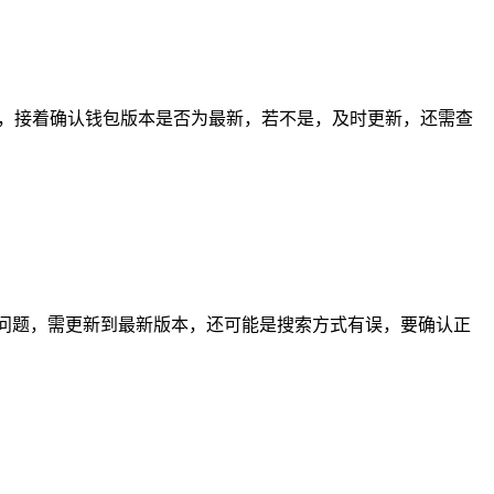
保其稳定，接着确认钱包版本是否为最新，若不是，及时更新，还需查
包版本问题，需更新到最新版本，还可能是搜索方式有误，要确认正