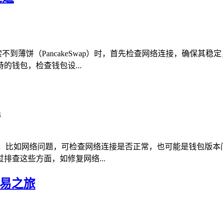
搜索不到薄饼（PancakeSwap）时，首先检查网络连接，确
钱包，检查钱包设...
4
有多种原因，比如网络问题，可检查网络连接是否正常，也可能是钱
查这些方面，如修复网络...
交易之旅