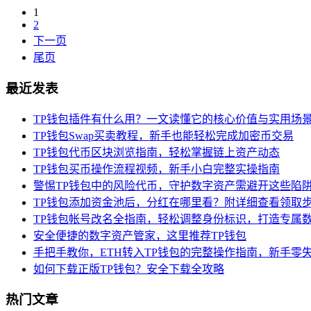
1
2
下一页
尾页
最近发表
TP钱包插件有什么用？一文读懂它的核心价值与实用场
TP钱包Swap买卖教程，新手也能轻松完成加密币交易
TP钱包代币区块浏览指南，轻松掌握链上资产动态
TP钱包买币操作流程视频，新手小白完整实操指南
警惕TP钱包中的风险代币，守护数字资产需避开这些陷
TP钱包添加资金池后，分红在哪里看？附详细查看领取
TP钱包帐号改名全指南，轻松调整身份标识，打造专属
安全便捷的数字资产管家，这里推荐TP钱包
手把手教你，ETH转入TP钱包的完整操作指南，新手零
如何下载正版TP钱包？安全下载全攻略
热门文章