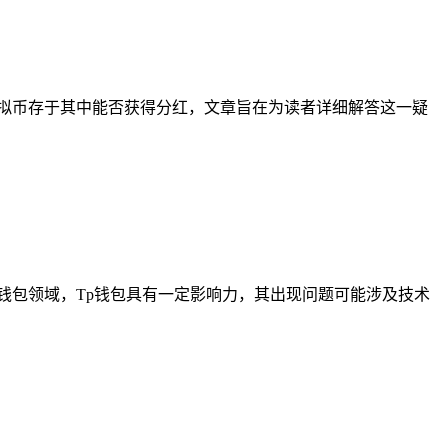
虚拟币存于其中能否获得分红，文章旨在为读者详细解答这一疑
钱包领域，Tp钱包具有一定影响力，其出现问题可能涉及技术