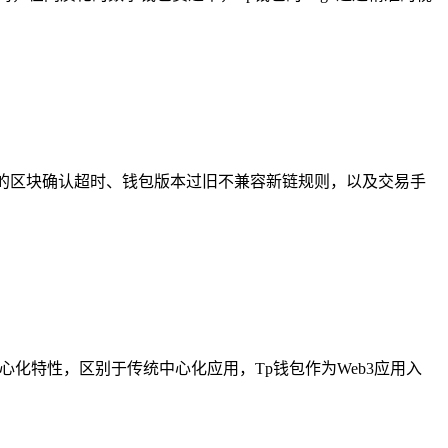
的区块确认超时、钱包版本过旧不兼容新链规则，以及交易手
心化特性，区别于传统中心化应用，Tp钱包作为Web3应用入