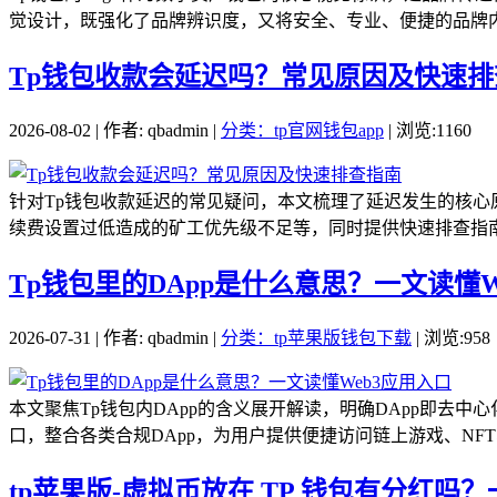
觉设计，既强化了品牌辨识度，又将安全、专业、便捷的品牌内
Tp钱包收款会延迟吗？常见原因及快速排
2026-08-02 | 作者: qbadmin |
分类：tp官网钱包app
| 浏览:1160
针对Tp钱包收款延迟的常见疑问，本文梳理了延迟发生的核
续费设置过低造成的矿工优先级不足等，同时提供快速排查指南
Tp钱包里的DApp是什么意思？一文读懂W
2026-07-31 | 作者: qbadmin |
分类：tp苹果版钱包下载
| 浏览:958
本文聚焦Tp钱包内DApp的含义展开解读，明确DApp即去中
口，整合各类合规DApp，为用户提供便捷访问链上游戏、NFT、D
tp苹果版-虚拟币放在 TP 钱包有分红吗