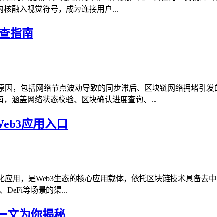
核融入视觉符号，成为连接用户...
查指南
心原因，包括网络节点波动导致的同步滞后、区块链网络拥堵引发
，涵盖网络状态校验、区块确认进度查询、...
eb3应用入口
心化应用，是Web3生态的核心应用载体，依托区块链技术具备去中
eFi等场景的渠...
？一文为你揭秘