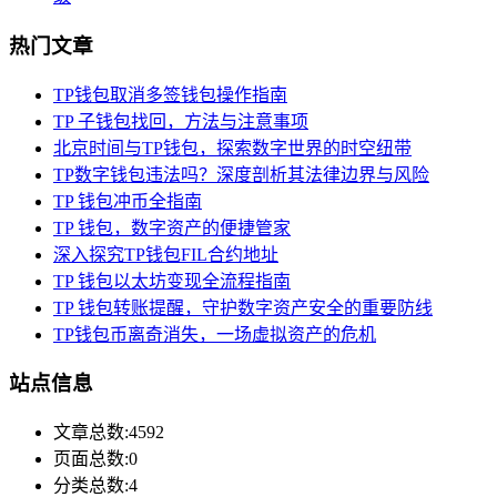
热门文章
TP钱包取消多签钱包操作指南
TP 子钱包找回，方法与注意事项
北京时间与TP钱包，探索数字世界的时空纽带
TP数字钱包违法吗？深度剖析其法律边界与风险
TP 钱包冲币全指南
TP 钱包，数字资产的便捷管家
深入探究TP钱包FIL合约地址
TP 钱包以太坊变现全流程指南
TP 钱包转账提醒，守护数字资产安全的重要防线
TP钱包币离奇消失，一场虚拟资产的危机
站点信息
文章总数:4592
页面总数:0
分类总数:4