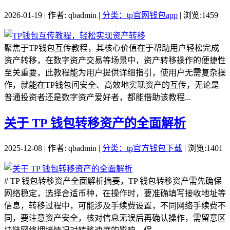
2026-01-19 | 作者: qbadmin |
分类：tp官网钱包app
| 浏览:1459
聚焦于TP钱包互传教程，其核心价值在于帮助用户轻松完成
资产转移，在数字资产交易等场景中，资产转移操作的便捷性
至关重要，此教程能为用户提供详细指引，使用户无需复杂操
作，就能在TP钱包间安全、高效地实现资产的互传，无论是
普通投资者还是数字资产爱好者，都能借助该教程...
关于 TP 钱包转移资产的全面解析
2025-12-08 | 作者: qbadmin |
分类：tp官方钱包下载
| 浏览:1401
# TP 钱包转移资产全面解析摘要，TP 钱包转移资产需先确保
网络稳定，选择合适币种，在操作时，要准确填写接收地址等
信息，转移过程中，可能涉及手续费设置，不同网络手续费不
同，要注意资产安全，核对信息无误后再确认操作，需留意区