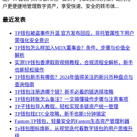
户更便捷地管理数字资产，享受快速、安全的转币体...
最近发表
TP钱包被盗事件升温 官方发布回应，非托管属性下用户
需强化安全意识
TP钱包怎么样加入MDX董事会？条件、步骤与价值全
解析
实测TP钱包香港取款视频教程，合规流程全解析，新手
也能轻松操作
TP钱包新币有哪些？2024年值得关注的新兴币种盘点与
查询指南
TP钱包注册选哪个链？新手必看的链选择攻略
TP钱包转账怎么备注？一文搞懂操作步骤与注意事项
TP子钱包导入教程，轻松实现多链资产统一管理
TP钱包找ETC全攻略，新手也能1分钟搞定
Fantom TP钱包，轻量安全的Fantom生态资产管理利器
Tp钱包图标焕新，从视觉迭代看数字钱包的用户思维升
级