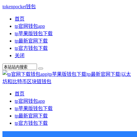
tokenpocket钱包
首页
tp官网钱包app
tp苹果版钱包下载
tp最新官网下载
tp官方钱包下载
关闭
首页
tp官网钱包app
tp苹果版钱包下载
tp最新官网下载
tp官方钱包下载