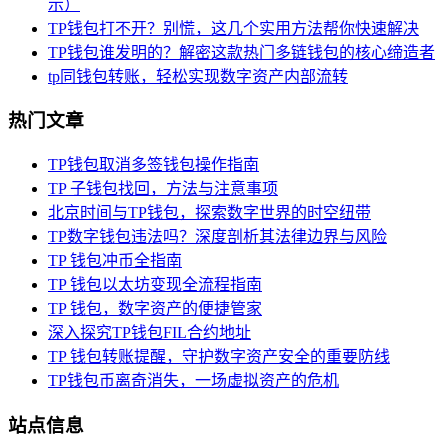
示）
TP钱包打不开？别慌，这几个实用方法帮你快速解决
TP钱包谁发明的？解密这款热门多链钱包的核心缔造者
tp同钱包转账，轻松实现数字资产内部流转
热门文章
TP钱包取消多签钱包操作指南
TP 子钱包找回，方法与注意事项
北京时间与TP钱包，探索数字世界的时空纽带
TP数字钱包违法吗？深度剖析其法律边界与风险
TP 钱包冲币全指南
TP 钱包以太坊变现全流程指南
TP 钱包，数字资产的便捷管家
深入探究TP钱包FIL合约地址
TP 钱包转账提醒，守护数字资产安全的重要防线
TP钱包币离奇消失，一场虚拟资产的危机
站点信息