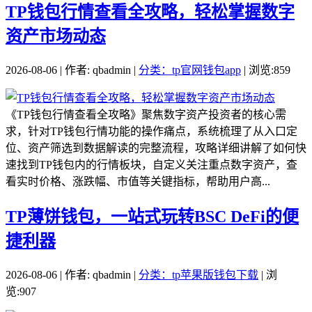
TP钱包行情查看全攻略，轻松掌握数字
资产市场动态
2026-08-06 | 作者: qbadmin |
分类：tp官网钱包app
| 浏览:859
《TP钱包行情查看全攻略》聚焦数字资产投资者的核心需
求，针对TP钱包行情功能的操作痛点，系统梳理了从入口定
位、资产筛选到数据解读的完整流程，攻略详细讲解了如何快
速找到TP钱包内的行情板块，自定义关注重点数字资产，查
看实时价格、涨跌幅、市值等关键指标，帮助用户高...
TP薄饼钱包，一站式玩转BSC DeFi的便
捷利器
2026-08-06 | 作者: qbadmin |
分类：tp苹果版钱包下载
| 浏
览:907