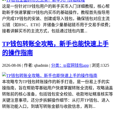
这是一份针对TP钱包用户的新手买币入门详细教程，核心帮
助新手快速掌握TP钱包内买币的基础操作，教程首先指导用
户完成TP钱包的安装、创建或导入钱包，确保钱包对应主流
公链（如BSC、ETH）并储备少量基础链币用于交易手续费；
接着讲解买币的主流方式，包括通过钱包内置...
TP钱包转账全攻略，新手也能快速上手
的操作指南
2026-08-06 | 作者: qbadmin |
分类：tp官网钱包app
| 浏览:1325
本攻略专为TP钱包转账操作的新手打造，是一份易上手的实
操指南，旨在帮助零基础用户快速掌握转账全流程，攻略涵盖
转账前的核心准备，包括钱包安全校验、收款地址精准核实等
关键注意事项，还分步拆解操作细节：从打开TP钱包、进入
转账功能入口，到填写转账金额与收款信息，再到...