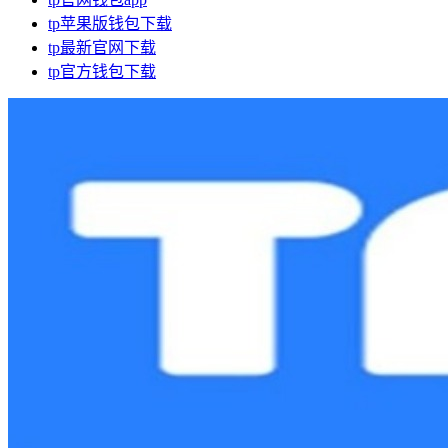
tp苹果版钱包下载
tp最新官网下载
tp官方钱包下载