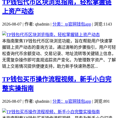
TP钱包代币区块浏览指南，轻松掌握链
上资产动态
2026-08-07 | 作者: qbadmin |
分类：tp官网钱包app
| 浏览:1143
本指南聚焦TP钱包代币区块浏览功能，旨在帮助用户快速掌
握链上资产动态的查询方法，通过清晰的步骤指引，用户可轻
松查询代币余额变动、交易记录、地址流转等关键链上信息，
无需复杂操作即可直观追踪资产变化，为管理数字资产、了解
链上交易情况提供便捷支持，助力新手快速熟悉区...
TP钱包买币操作流程视频，新手小白完
整实操指南
2026-08-07 | 作者: qbadmin |
分类：tp官网钱包app
| 浏览:891