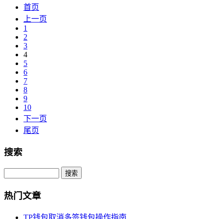
首页
上一页
1
2
3
4
5
6
7
8
9
10
下一页
尾页
搜索
Search
热门文章
TP钱包取消多签钱包操作指南