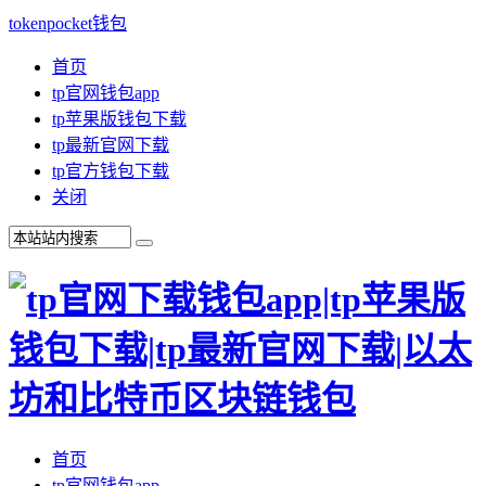
tokenpocket钱包
首页
tp官网钱包app
tp苹果版钱包下载
tp最新官网下载
tp官方钱包下载
关闭
首页
tp官网钱包app