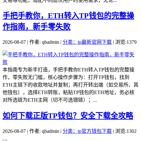
交易等功能，适配不同层次用户的使用需求，无论...
手把手教你，ETH转入TP钱包的完整操
作指南，新手零失败
2026-08-07 | 作者: qbadmin |
分类：tp最新官网下载
| 浏览:1379
本指南专为新手打造，手把手教你ETH转入TP钱包的完整操
作，零失败无门槛，核心操作步骤为：打开TP钱包，找到
ETH主链下的收款地址并复制；再打开转出端（如交易所、其
他钱包），选择ETH转账，粘贴TP钱包的ETH地址，务必核
对所选链为ETH主网（切不可选错链）；...
如何下载正版TP钱包？安全下载全攻略
2026-08-07 | 作者: qbadmin |
分类：tp官方钱包下载
| 浏览:1302